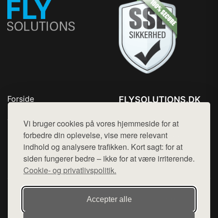
Forside
FLYSOLUTIONS.DK
Produkter
Tlf. 78768672
Top Rabatter
Vi bruger cookies på vores hjemmeside for at
Mail:
hej@want.dk
Blog
forbedre din oplevelse, vise mere relevant
Kontakt
indhold og analysere trafikken. Kort sagt: for at
Cookie- og privatlivspolitik
siden fungerer bedre – ikke for at være irriterende.
Cookie- og privatlivspolitik.
Denne side er en del af want.dk, der udgiver en række
Accepter alle
hjemmesider med præsentation af forskellige produkter fra