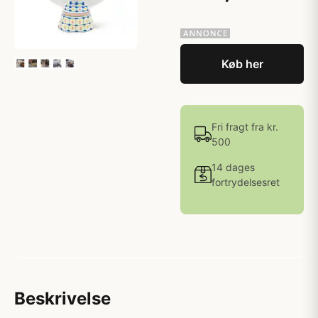
Køb her
Fri fragt fra kr.
500
14 dages
fortrydelsesret
Beskrivelse