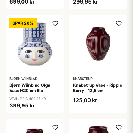
699,00 kr
299,95 kr
SPAR 20%
BJØRN WIINBLAD
KNABSTRUP
Bjørn Wiinblad Olga
Knabstrup Vase - Ripple
Vase H20 cm Blå
Berry - 12,5 cm
VEJL. PRIS 499,95 KR
125,00 kr
399,95 kr