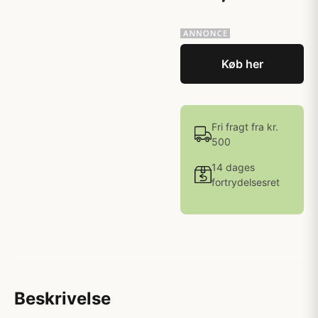
Køb her
Fri fragt fra kr.
500
14 dages
fortrydelsesret
Beskrivelse