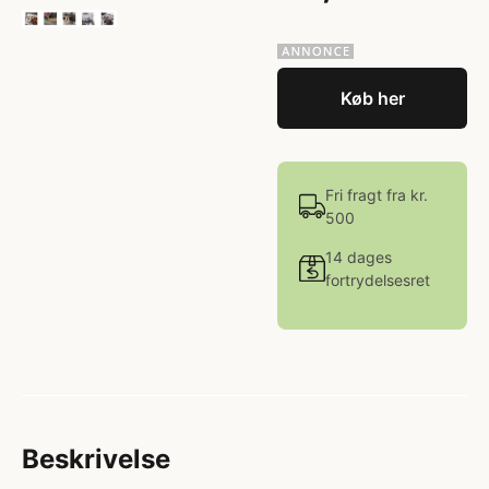
Køb her
Fri fragt fra kr.
500
14 dages
fortrydelsesret
Beskrivelse