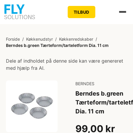
TILBUD
Forside
/
Køkkenudstyr
/
Køkkenredskaber
/
Berndes b.green Tærteform/tarteletform Dia. 11 cm
Dele af indholdet på denne side kan være genereret
med hjælp fra AI.
BERNDES
Berndes b.green
Tærteform/tartelet
Dia. 11 cm
99,00 kr