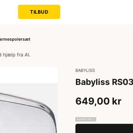
TILBUD
Varmespolersæt
 hjælp fra AI.
BABYLISS
Babyliss RS0
649,00 kr