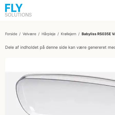
Forside
/
Velvære
/
Hårpleje
/
Krøllejern
/
Babyliss RS035E 
Dele af indholdet på denne side kan være genereret med