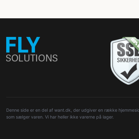
Denne side er en del af want.dk, der udgiver en række hjemmeside
som sælger varen. Vi har heller ikke varerne på lager.