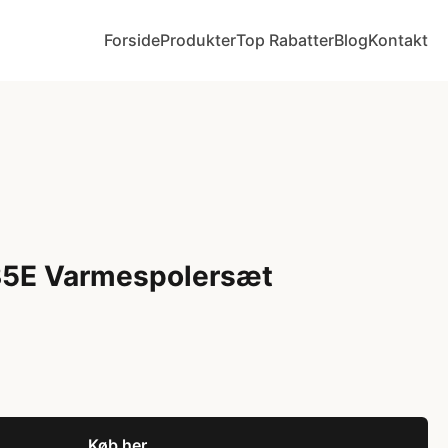
Forside
Produkter
Top Rabatter
Blog
Kontakt
35E Varmespolersæt
Køb her