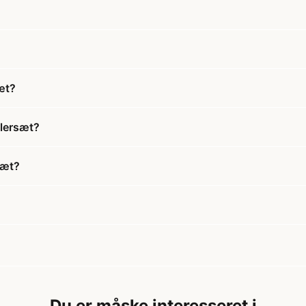
æt?
olersæt?
sæt?
Du er måske interesseret i