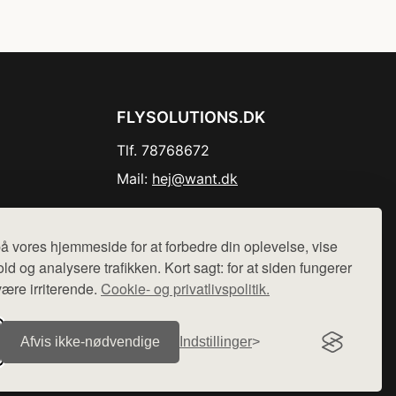
FLYSOLUTIONS.DK
Tlf. 78768672
Mail:
hej@want.dk
Cookie- og privatlivspolitik
å vores hjemmeside for at forbedre din oplevelse, vise
ld og analysere trafikken. Kort sagt: for at siden fungerer
være irriterende.
Cookie- og privatlivspolitik.
r sælges ikke varer fra denne side - vi henviser til de shops,
Afvis ikke‑nødvendige
Indstillinger