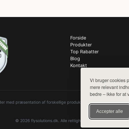
Forside
Produkter
Top Rabatter
Blog
Kontakt
Vi bruger cookies p
mere relevant indho
bedre – ikke for at 
r med præsentation af forskellige produkter fra diverse webshops. De
Accepter alle
© 2026 flysolutions.dk. Alle rettigheder forbeholdes.