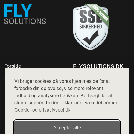
Forside
FLYSOLUTIONS.DK
Produkter
Tlf. 78768672
Top Rabatter
Vi bruger cookies på vores hjemmeside for at
Mail:
hej@want.dk
Blog
forbedre din oplevelse, vise mere relevant
Kontakt
indhold og analysere trafikken. Kort sagt: for at
Cookie- og privatlivspolitik
siden fungerer bedre – ikke for at være irriterende.
Cookie- og privatlivspolitik.
Denne side er en del af want.dk, der udgiver en række
Accepter alle
hjemmesider med præsentation af forskellige produkter fra