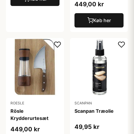
449,00 kr
Køb her
ROESLE
SCANPAN
Rösle
Scanpan Træolie
Krydderurtesæt
49,95 kr
449,00 kr