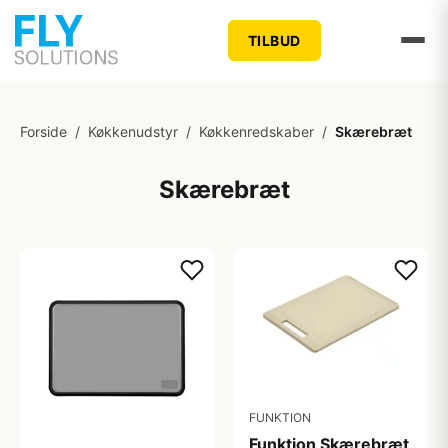
TILBUD
Forside
/
Køkkenudstyr
/
Køkkenredskaber
/
Skærebræt
Skærebræt
FUNKTION
Funktion Skærebræt