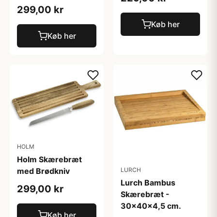
299,00 kr
Køb her
Køb her
HOLM
Holm Skærebræt
med Brødkniv
LURCH
Lurch Bambus
299,00 kr
Skærebræt -
30x40x4,5 cm.
Køb her