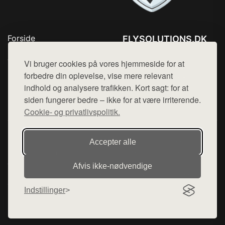
Forside
FLYSOLUTIONS.DK
Produkter
Tlf. 78768672
Top Rabatter
Vi bruger cookies på vores hjemmeside for at
Mail:
hej@want.dk
Blog
forbedre din oplevelse, vise mere relevant
Kontakt
indhold og analysere trafikken. Kort sagt: for at
Cookie- og privatlivspolitik
siden fungerer bedre – ikke for at være irriterende.
Cookie- og privatlivspolitik.
Denne side er en del af want.dk, der udgiver en række
Accepter alle
hjemmesider med præsentation af forskellige produkter fra
diverse webshops. Der sælges ikke varer fra denne side - vi
Afvis ikke‑nødvendige
henviser til de shops, som sælger varen. Vi har heller ikke
varerne på lager.
Indstillinger
© 2026 flysolutions.dk. Alle rettigheder forbeholdes.