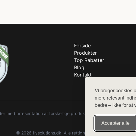
Forside
Produkter
Top Rabatter
Blog
Kontakt
Vi bruger cookies p
mere relevant indho
bedre – ikke for at 
r med præsentation af forskellige produkter fra diverse webshops. De
Accepter alle
© 2026 flysolutions.dk. Alle rettigheder forbeholdes.