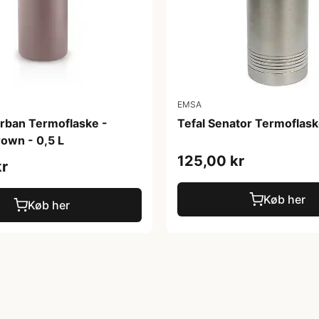
EMSA
Urban Termoflaske -
Tefal Senator Termoflask
own - 0,5 L
125,00 kr
kr
Køb her
Køb her