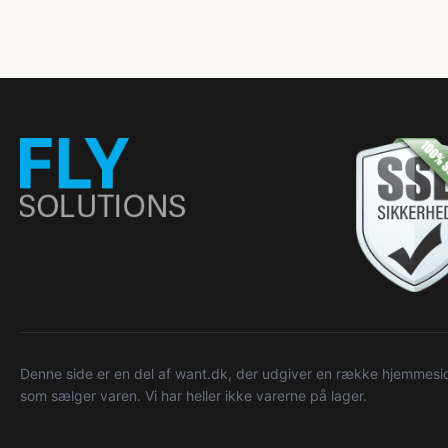
Denne side er en del af want.dk, der udgiver en række hjemmeside
som sælger varen. Vi har heller ikke varerne på lager.