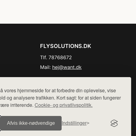
FLYSOLUTIONS.DK
Tlf. 78768672
Mail:
hej@want.dk
Cookie- og privatlivspolitik
å vores hjemmeside for at forbedre din oplevelse, vise
ld og analysere trafikken. Kort sagt: for at siden fungerer
være irriterende.
Cookie- og privatlivspolitik.
r sælges ikke varer fra denne side - vi henviser til de shops,
Afvis ikke‑nødvendige
Indstillinger