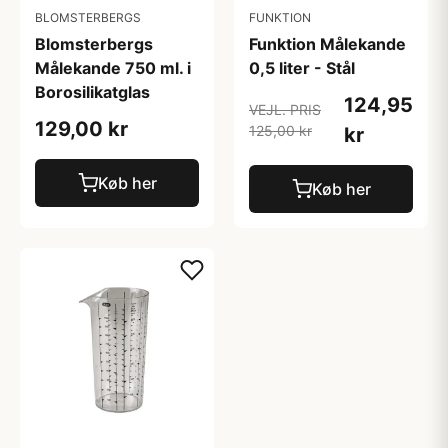
BLOMSTERBERGS
FUNKTION
Blomsterbergs
Funktion Målekande
Målekande 750 ml. i
0,5 liter - Stål
Borosilikatglas
124,95
VEJL. PRIS
129,00 kr
125,00 kr
kr
Køb her
Køb her