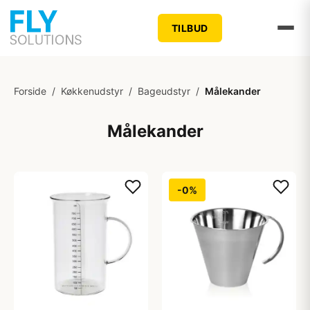
TILBUD
Forside
/
Køkkenudstyr
/
Bageudstyr
/
Målekander
Målekander
-0%